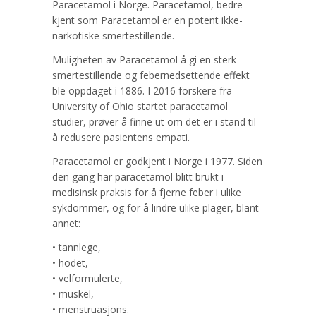
Paracetamol i Norge. Paracetamol, bedre
kjent som Paracetamol er en potent ikke-
narkotiske smertestillende.
Muligheten av Paracetamol å gi en sterk
smertestillende og febernedsettende effekt
ble oppdaget i 1886. I 2016 forskere fra
University of Ohio startet paracetamol
studier, prøver å finne ut om det er i stand til
å redusere pasientens empati.
Paracetamol er godkjent i Norge i 1977. Siden
den gang har paracetamol blitt brukt i
medisinsk praksis for å fjerne feber i ulike
sykdommer, og for å lindre ulike plager, blant
annet:
• tannlege,
• hodet,
• velformulerte,
• muskel,
• menstruasjons.