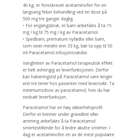
40 kg, er foreskrevet acetaminofen for en
langvarig feber behandling ved en dose på
500 mg tre ganger daglig.
• For engangsbruk, er barn anbefales å ta 15
mg / kg til 75 mg / kg av Paracetamol.
• Spedbarn, premature nyfødte eller barn,
som veier mindre enn 33 kg, bør ta opp til 50
ml Paracetamol infusjonsvæske.
Varigheten av Paracetamol terapeutisk effekt
er helt avhengig av leverfunksjonen. Derfor
kan halveringstid på Paracetamol vare lenger
enn tre timer hos pasienter med leversvikt. Ta
minimumsdose av paracetamol, hvis du har
nedsatt leverfunksjon.
Paracetamol har en høy sikkerhetsprofil.
Derfor er kvinner under graviditet eller
amming anbefales å ta Paracetamol
smertestillende for å lindre akutte smerter. I
dag er acetaminofen en av de mest populære